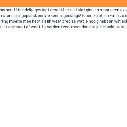
genomen. Uiteindelijk gestopt omdat het niet vlot ging en maar geen ex
ond al ingepland, eerste keer al geslaagd! Ik ben zo blij en Fatih zo
ling moeite mee hebt. Fatih weet precies wat je nodig hebt en wilt echt 
niet onthoudt of weet. Hij verdient veel meer dan dat je betaald. Je krijg
oet zijn uiterste best zodat je de eerste keer slaagt. Kortom, ik zal 
Bekijk alle Google Reviews
m de weg op te gaan? Bij Rijschool A10 maken we
elijk en plezierig. Onze ervaren instructeurs staan
geleiden in elke stap van het leren rijden. Of je nu