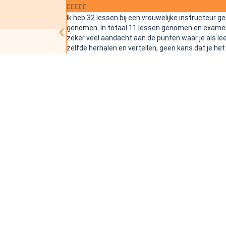





Ik heb 32 lessen bij een vrouwelijke instructeur 
genomen. In totaal 11 lessen genomen en examen st
zeker veel aandacht aan de punten waar je als leer
zelfde herhalen en vertellen, geen kans dat je het 
geen extra lessen nemen om geld te verdienen hij d
BEDANKT🙏🏻!!! Groetjes
Schrijf je
Ben je klaar o
rijlessen toegank
vandaag nog in
klaar om je te be