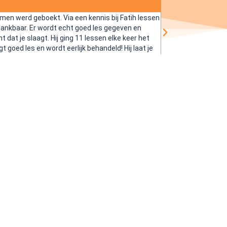





amen werd geboekt. Via een kennis bij Fatih lessen
Na veel mee gemaakt
 dankbaar. Er wordt echt goed les gegeven en
voor dat mijn theori
dat je slaagt. Hij ging 11 lessen elke keer het
t goed les en wordt eerlijk behandeld! Hij laat je
rijschool A10 zeker aan iedereen aanbevelen!!